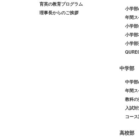
育英の教育プログラム
小学部
理事長からのご挨拶
年間ス
小学部
小学部
小学部
QUR
中学部
中学部
年間ス
教科の
入試対
コース
高校部