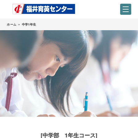
ホーム
»
中学1年生
[中学部 1年生コース]