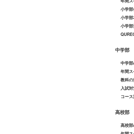
年間ス
小学部
小学部
小学部
QUR
中学部
中学部
年間ス
教科の
入試対
コース
高校部
高校部
年間ス