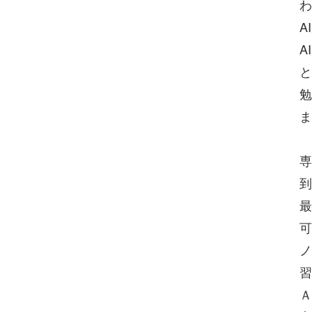
わ
A
A
と
勉
ま
専
到
最
可
ノ
習
Ａ