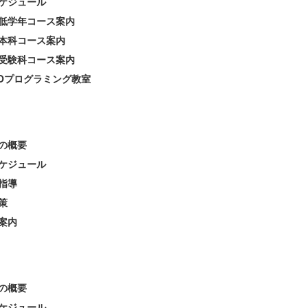
ケジュール
低学年コース案内
本科コース案内
受験科コース案内
EOプログラミング教室
の概要
ケジュール
指導
策
案内
の概要
ケジュール