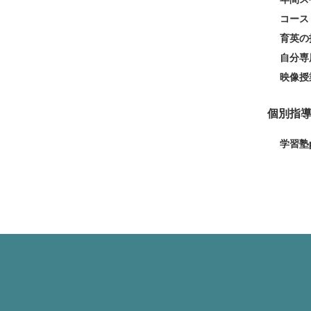
コース
育英の
自分専用
映像授
個別指
学習塾p