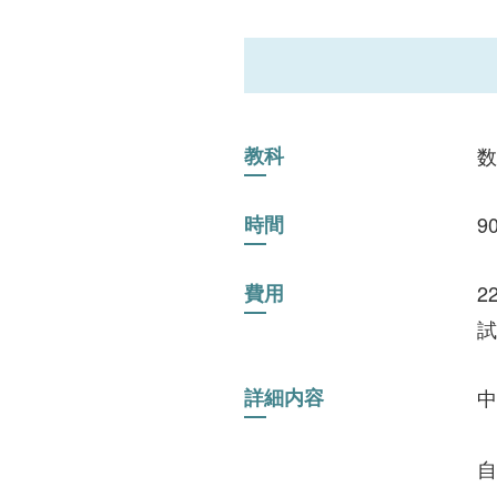
教科
数
時間
9
費用
2
試
詳細内容
中
自