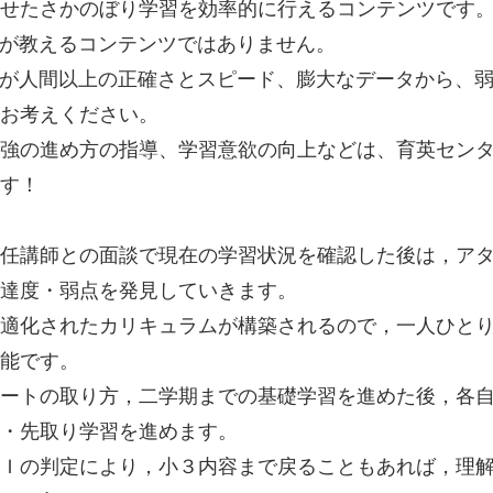
せたさかのぼり学習を効率的に行えるコンテンツです
Ⅰが教えるコンテンツではありません。
Ⅰが人間以上の正確さとスピード、膨大なデータから、
お考えください。
強の進め方の指導、学習意欲の向上などは、育英セン
す！
任講師との面談で現在の学習状況を確認した後は，ア
達度・弱点を発見していきます。
適化されたカリキュラムが構築されるので，一人ひと
能です。
ートの取り方，二学期までの基礎学習を進めた後，各
・先取り学習を進めます。
Ｉの判定により，小３内容まで戻ることもあれば，理