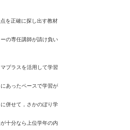
。
弱点を正確に探し出す教材
ターの専任講師が請け負い
タマプラスを活用して学習
りにあったペースで学習が
自に併せて，さかのぼり学
解が十分なら上位学年の内