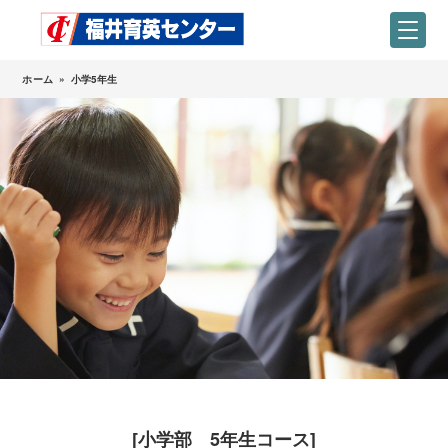
ホーム
»
小学5年生
[小学部 5年生コース]