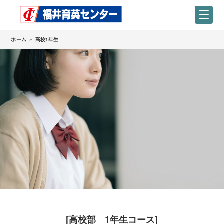
ホーム
»
高校1年生
[高校部 1年生コース]