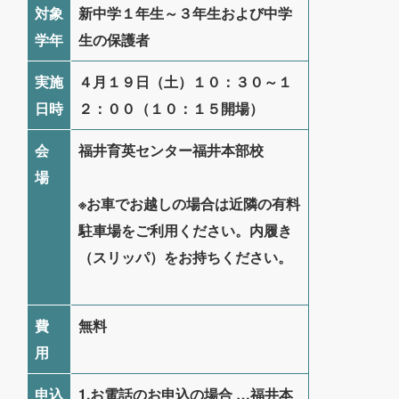
対象
新中学１年生～３年生および中学
学年
生の保護者
実施
４月１９日（土）１０：３０～１
日時
２：００（１０：１５開場）
会
福井育英センター福井本部校
場
※お車でお越しの場合は近隣の有料
駐車場をご利用ください。内履き
（スリッパ）をお持ちください。
費
無料
用
申込
1.
お電話
のお申込の場合 …福井本